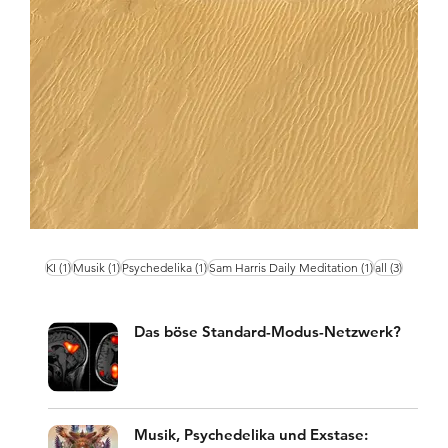
1 Beitrag
1 Beitrag
1 Beitrag
1 Beitrag
3 Beiträ
KI
(1)
Musik
(1)
Psychedelika
(1)
Sam Harris Daily Meditation
(1)
all
(3)
Das böse Standard-Modus-Netzwerk?
Musik, Psychedelika und Exstase: