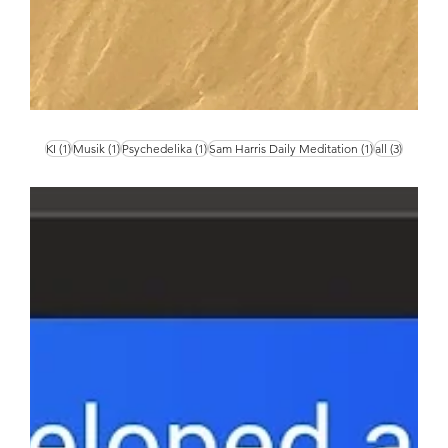
1 Beitrag
1 Beitrag
1 Beitrag
1 Beitrag
3 Beiträ
KI
(1)
Musik
(1)
Psychedelika
(1)
Sam Harris Daily Meditation
(1)
all
(3)