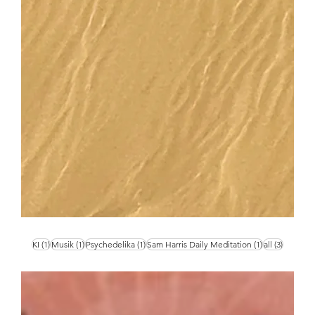
1 Beitrag
1 Beitrag
1 Beitrag
1 Beitrag
3 Beiträ
KI
(1)
Musik
(1)
Psychedelika
(1)
Sam Harris Daily Meditation
(1)
all
(3)